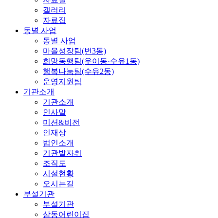
갤러리
자료집
동별 사업
동별 사업
마을성장팀(번3동)
희망동행팀(우이동·수유1동)
행복나눔팀(수유2동)
운영지원팀
기관소개
기관소개
인사말
미션&비전
인재상
법인소개
기관발자취
조직도
시설현황
오시는길
부설기관
부설기관
삼동어린이집