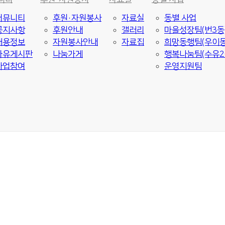
커뮤니티
후원·자원봉사
자료실
동별 사업
공지사항
후원안내
갤러리
마을성장팀(번3동
채용정보
자원봉사안내
자료집
희망동행팀(우이동
자유게시판
나눔가게
행복나눔팀(수유2
사업참여
운영지원팀