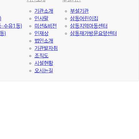
기관소개
부설기관
)
인사말
삼동어린이집
·수유1동)
미션&비전
삼동지역아동센터
동)
인재상
삼동재가방문요양센터
법인소개
기관발자취
조직도
시설현황
오시는길