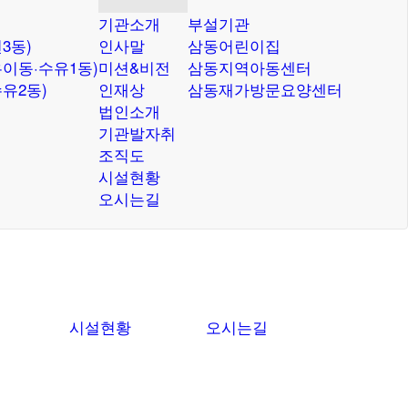
기관소개
부설기관
3동)
인사말
삼동어린이집
이동·수유1동)
미션&비전
삼동지역아동센터
유2동)
인재상
삼동재가방문요양센터
법인소개
기관발자취
조직도
시설현황
오시는길
시설현황
오시는길