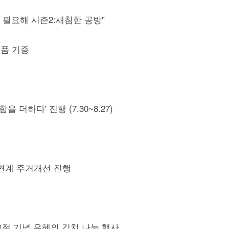
 필요해 시즌2:새침한 공방"
품 기증
더하다' 진행 (7.30~8.27)
연계 주거개선 진행
교절 기념 은혜의 김치 나눔 행사