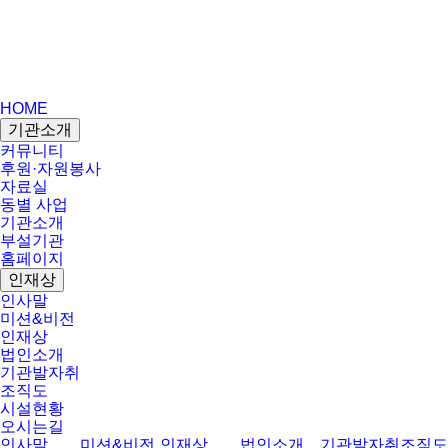
HOME
기관소개
커뮤니티
후원·자원봉사
자료실
동별 사업
기관소개
부설기관
홈페이지
인재상
인사말
미션&비전
인재상
법인소개
기관발자취
조직도
시설현황
오시는길
인사말
미션&비전
인재상
법인소개
기관발자취
조직도