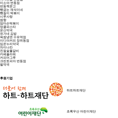
미소야 번동점
번동책문고
빵굽는 재석이네
뺀질이 떡볶이
시루사랑
쌈향
엄마손떡볶이
엉클파스타
운산약국
유가네 김밥
육쌈냉면 수유역점
이디야커피 장위동점
임온누리약국
차이나칸
친절숯불갈비
카페플라워
커피머그루
크린토피아 번동점
필약국
후원기업
하트하트재단
초록우산 어린이재단