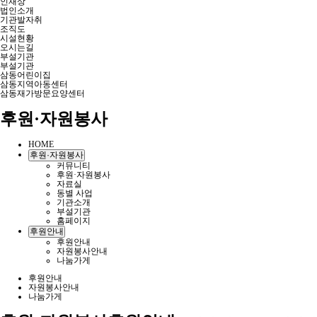
인재상
법인소개
기관발자취
조직도
시설현황
오시는길
부설기관
부설기관
삼동어린이집
삼동지역아동센터
삼동재가방문요양센터
후원·자원봉사
HOME
후원·자원봉사
커뮤니티
후원·자원봉사
자료실
동별 사업
기관소개
부설기관
홈페이지
후원안내
후원안내
자원봉사안내
나눔가게
후원안내
자원봉사안내
나눔가게