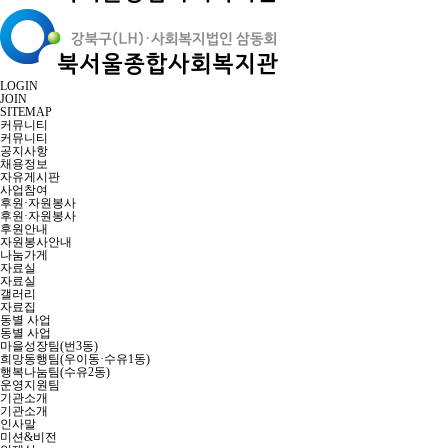
LOGIN
JOIN
SITEMAP
커뮤니티
커뮤니티
공지사항
채용정보
자유게시판
사업참여
후원·자원봉사
후원·자원봉사
후원안내
자원봉사안내
나눔가게
자료실
자료실
갤러리
자료집
동별 사업
동별 사업
마을성장팀(번3동)
희망동행팀(우이동·수유1동)
행복나눔팀(수유2동)
운영지원팀
기관소개
기관소개
인사말
미션&비전