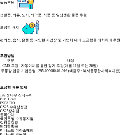
물품후원
생필품, 의류, 도서, 의약품, 식품 등 일상생활 물품 후원
모금함 배치
편의점, 음식, 은행 등 다양한 사업장 및 기업체 내에 모금함을 배치하여 후원
후원방법
구분
내용
CMS 후원
자동이체를 통한 정기 후원(매월 11일 또는 26일)
무통장 입금
기업은행 : 295-000080-01-016 (예금주 : 북서울종합사회복지관)
모금함 배분 업체
192 참나무 장작구이
B.M.T cafe
ESPACIO
GS25 수유삼성점
GS25장위점
골목안채
국민은행 수유동지점
럭키볼링장
메디팜약국
미니스탑 미아솔매점
미니스탑 번동점