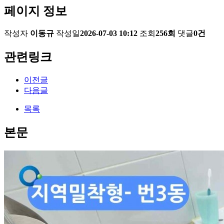
페이지 정보
작성자
이동규
작성일
2026-07-03 10:12
조회
256회
댓글
0건
관련링크
이전글
다음글
목록
본문