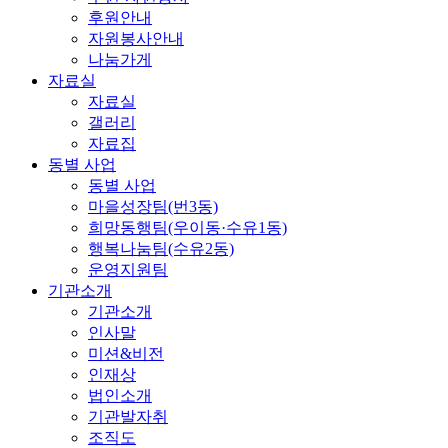
후원안내
자원봉사안내
나눔가게
자료실
자료실
갤러리
자료집
동별 사업
동별 사업
마을성장팀(번3동)
희망동행팀(우이동·수유1동)
행복나눔팀(수유2동)
운영지원팀
기관소개
기관소개
인사말
미션&비전
인재상
법인소개
기관발자취
조직도