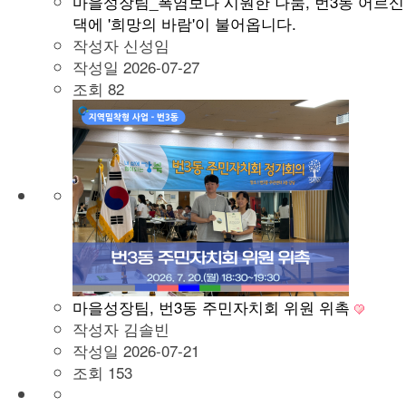
마을성장팀_폭염보다 시원한 나눔, 번3동 어르신
댁에 '희망의 바람'이 불어옵니다.
작성자
신성임
작성일
2026-07-27
조회
82
마을성장팀, 번3동 주민자치회 위원 위촉
작성자
김솔빈
작성일
2026-07-21
조회
153