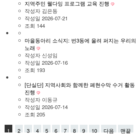
지역주민 웰다잉 프로그램 교육 진행
작성자
김은동
작성일
2026-07-21
조회
144
마을동아리 소식지: 번3동에 울려 퍼지는 우리의
노래
작성자
신성임
작성일
2026-07-16
조회
193
[단실단] 지역사회와 함께한 폐현수막 수거 활동
진행
작성자
이동규
작성일
2026-07-14
조회
205
1
2
3
4
5
6
7
8
9
10
다음
맨끝