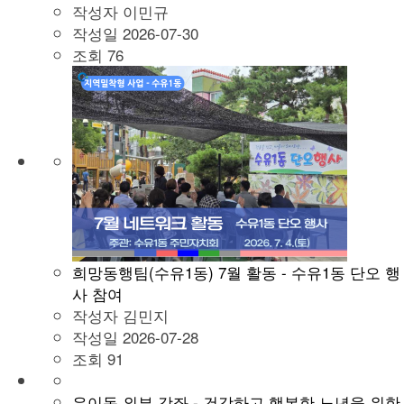
작성자
이민규
작성일
2026-07-30
조회
76
희망동행팀(수유1동) 7월 활동 - 수유1동 단오 행
사 참여
작성자
김민지
작성일
2026-07-28
조회
91
우이동 외부 강좌 - 건강하고 행복한 노년을 위한