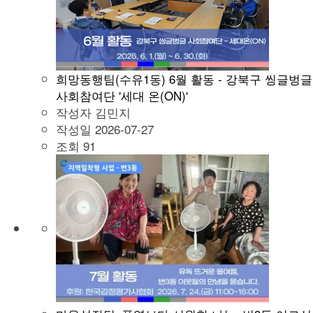
희망동행팀(수유1동) 6월 활동 - 강북구 씽글벙글
사회참여단 '세대 온(ON)'
작성자
김민지
작성일
2026-07-27
조회
91